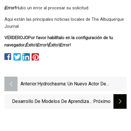
¡Error!
Hubo un error al procesar su solicitud.
Aquí están las principales noticias locales de The Albuquerque
Journal
VERDE
ROJO
Por favor habilítalo en la configuración de tu
navegador.
¡Éxito!
¡Error!
¡Éxito!
¡Error!
Anterior:
Hydrochasma: Un Nuevo Actor De
Amenazas Apunta A Compañías Navieras Y
Laboratorios Médicos En Asia
Desarrollo De Modelos De Aprendizaje
:próximo
Automático Para La Predicción De La
Resistencia Al Corte De Vigas De
Hormigón Armado: Un Estudio Comparativo