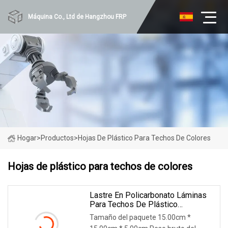
Máquina Co., Ltd de Hangzhou FRP
Hogar
>
Productos
>
Hojas De Plástico Para Techos De Colores
Hojas de plástico para techos de colores
Lastre En Policarbonato Láminas
Para Techos De Plástico
Corrugado De Policarbonato
Tamaño del paquete 15.00cm *
Coloreado