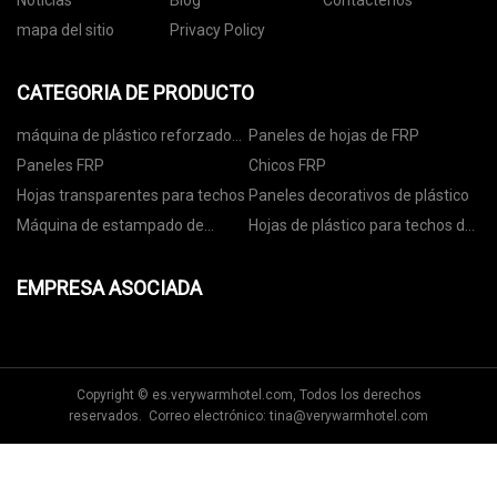
Noticias
Blog
Contáctenos
mapa del sitio
Privacy Policy
CATEGORIA DE PRODUCTO
máquina de plástico reforzado
Paneles de hojas de FRP
con fibra
Paneles FRP
Chicos FRP
Hojas transparentes para techos
Paneles decorativos de plástico
Máquina de estampado de
Hojas de plástico para techos de
película FRP
colores
EMPRESA ASOCIADA
Copyright © es.verywarmhotel.com, Todos los derechos
reservados. Correo electrónico:
tina@verywarmhotel.com