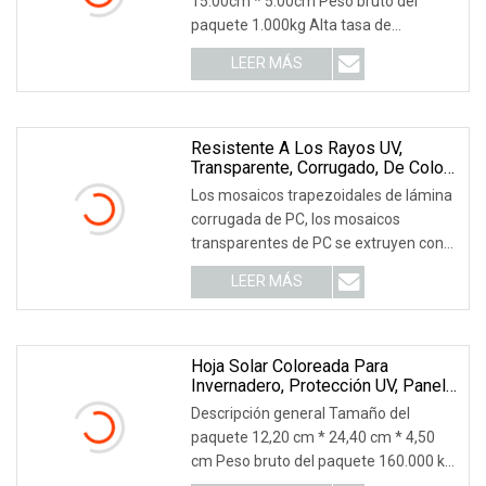
15.00cm * 5.00cm Peso bruto del
paquete 1.000kg Alta tasa de
transmisión de luz (hasta 90%)
LEER MÁS
Resistente A Los Rayos UV,
Transparente, Corrugado, De Color
Claro, Cubierta De Lluvia, Hoja De
Los mosaicos trapezoidales de lámina
Plástico Para Techos De PC Para
corrugada de PC, los mosaicos
Cobertizo De Material De
transparentes de PC se extruyen con
Construcción
policarbonato, ma
LEER MÁS
Hoja Solar Coloreada Para
Invernadero, Protección UV, Panel
De Techo De Plástico, Hoja Hueca
Descripción general Tamaño del
De PC
paquete 12,20 cm * 24,40 cm * 4,50
cm Peso bruto del paquete 160.000 kg
Descripción del p