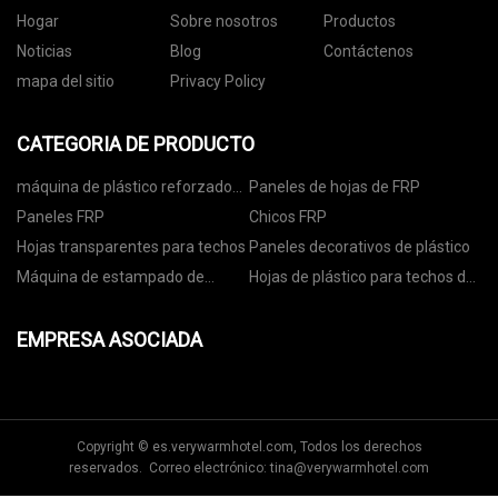
Hogar
Sobre nosotros
Productos
Noticias
Blog
Contáctenos
mapa del sitio
Privacy Policy
CATEGORIA DE PRODUCTO
máquina de plástico reforzado
Paneles de hojas de FRP
con fibra
Paneles FRP
Chicos FRP
Hojas transparentes para techos
Paneles decorativos de plástico
Máquina de estampado de
Hojas de plástico para techos de
película FRP
colores
EMPRESA ASOCIADA
Copyright © es.verywarmhotel.com, Todos los derechos
reservados. Correo electrónico:
tina@verywarmhotel.com