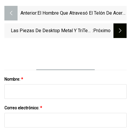
Anterior:
El Hombre Que Atravesó El Telón De Acero
En Un Vuelo Volador
Las Piezas De Desktop Metal Y TriTech
:próximo
Titanium Califican La Aleación De Titanio
Ti64 Para La Impresión 3D Binder Jet En
Production System™ :: Desktop Metal, Inc.
(DM)
Nombre:
*
Correo electrónico:
*