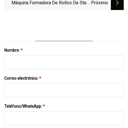
De Vidrio
Máquina Formadora De Rollos De Stent
:próximo
Con Soporte Solar Fotovoltaico FRP A
Precio De Fábrica
Nombre:
*
Correo electrónico:
*
Teléfono/WhatsApp:
*