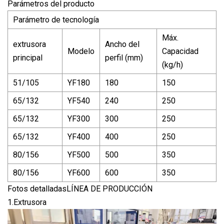
Parámetros del producto
Parámetro de tecnología
Máx.
extrusora
Ancho del
Modelo
Capacidad
principal
perfil (mm)
(kg/h)
51/105
YF180
180
150
65/132
YF540
240
250
65/132
YF300
300
250
65/132
YF400
400
250
80/156
YF500
500
350
80/156
YF600
600
350
Fotos detalladasLÍNEA DE PRODUCCIÓN
1.Extrusora