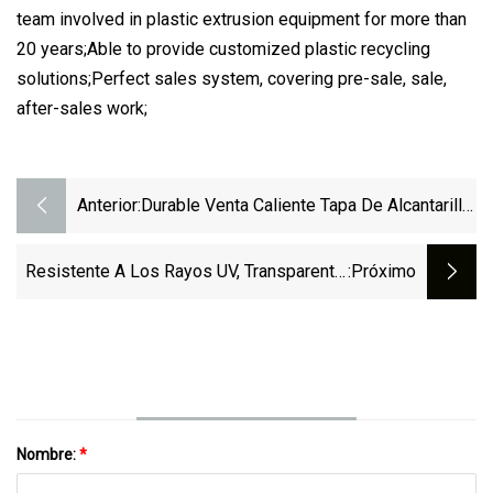
team involved in plastic extrusion equipment for more than
20 years;Able to provide customized plastic recycling
solutions;Perfect sales system, covering pre-sale, sale,
after-sales work;
Anterior:
Durable Venta Caliente Tapa De Alcantarilla
FRP Que Hace La Máquina SMC
Resistente A Los Rayos UV, Transparente,
:próximo
Corrugado, De Color Claro, Cubierta De
Lluvia, Hoja De Plástico Para Techos De
PC Para Cobertizo De Material De
Construcción
Nombre:
*