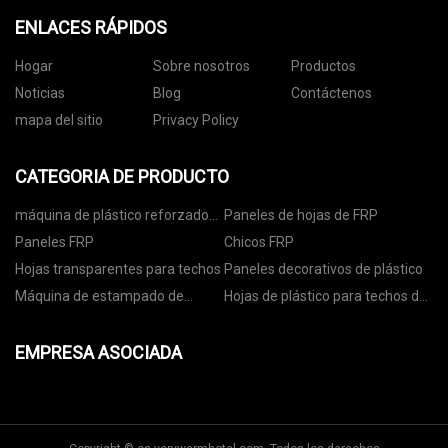
ENLACES RÁPIDOS
Hogar
Sobre nosotros
Productos
Noticias
Blog
Contáctenos
mapa del sitio
Privacy Policy
CATEGORIA DE PRODUCTO
máquina de plástico reforzado
Paneles de hojas de FRP
con fibra
Paneles FRP
Chicos FRP
Hojas transparentes para techos
Paneles decorativos de plástico
Máquina de estampado de
Hojas de plástico para techos de
película FRP
colores
EMPRESA ASOCIADA